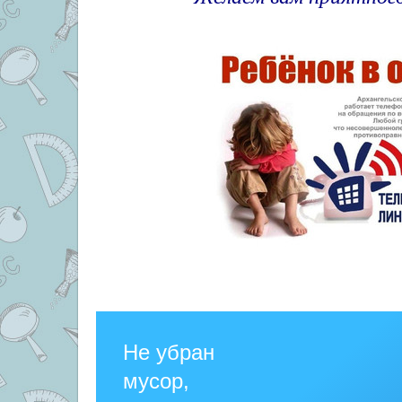
Не убран
мусор,