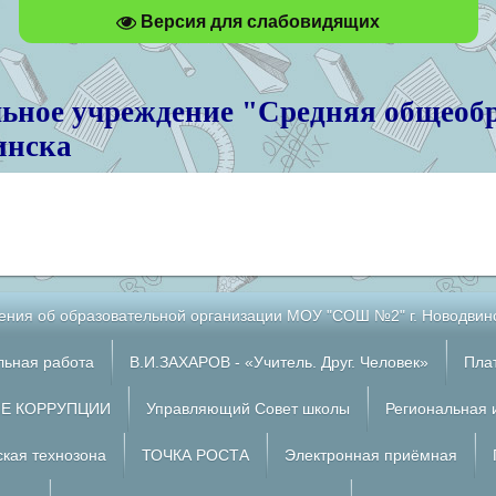
Версия для слабовидящих
ьное учреждение "Средняя общеобр
инска
ения об образовательной организации МОУ "СОШ №2" г. Новодвин
льная работа
В.И.ЗАХАРОВ - «Учитель. Друг. Человек»
Пла
Е КОРРУПЦИИ
Управляющий Совет школы
Региональная 
кая технозона
ТОЧКА РОСТА
Электронная приёмная