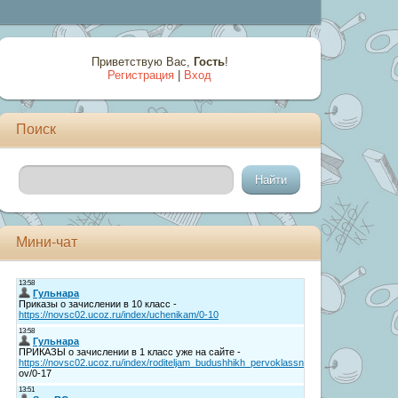
Приветствую Вас
,
Гость
!
Регистрация
|
Вход
Поиск
Мини-чат